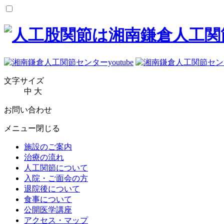
文字サイズ
中
大
お問い合わせ
メニュー
閉じる
施設のご案内
治療の流れ
人工関節について
入院・ご面会の方
退院後について
食事について
公開医学講座
アクセス・マップ